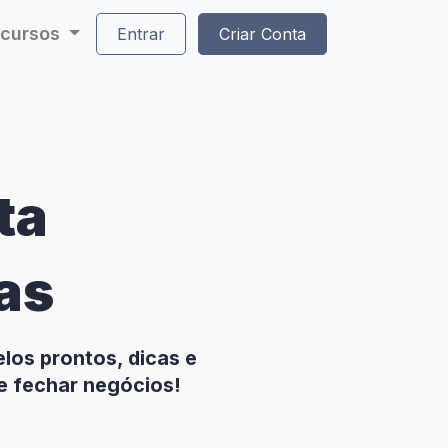
cursos
Entrar
Criar Conta
ta
as
os prontos, dicas e
e fechar negócios!